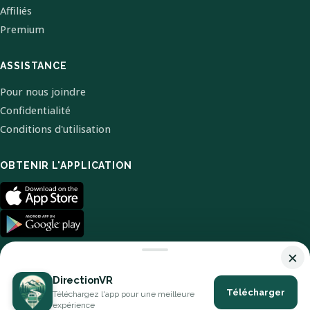
Affiliés
Premium
ASSISTANCE
Pour nous joindre
Confidentialité
Conditions d'utilisation
OBTENIR L'APPLICATION
×
DirectionVR
Télécharger
Téléchargez l'app pour une meilleure
© 2026 DirectionVR. Tous droits réservés.
expérience