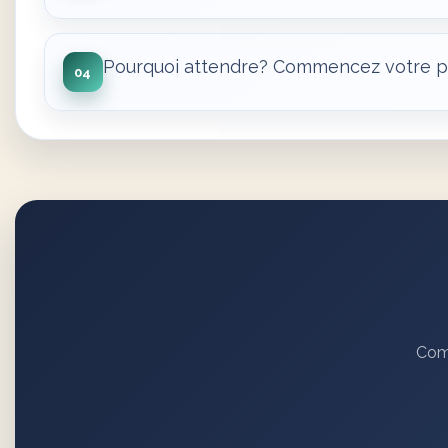
Pourquoi attendre? Commencez votre pér
04
Comm