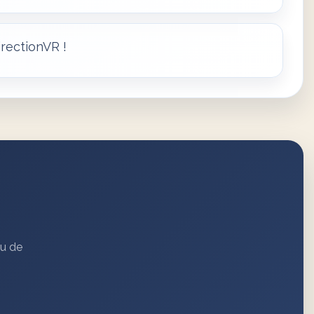
rectionVR !
au de